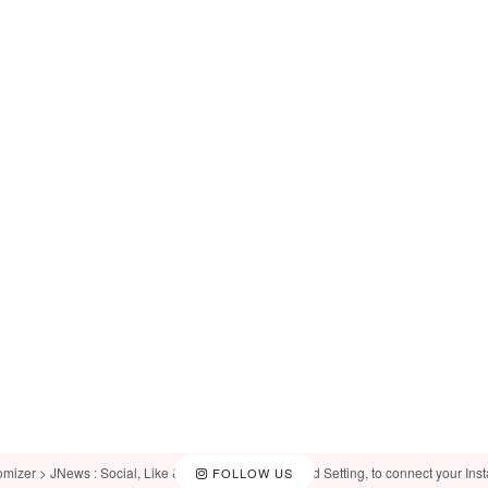
omizer > JNews : Social, Like & View > Instagram Feed Setting, to connect your Ins
FOLLOW US