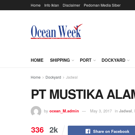
Home
Info Iklan
Disclaimer
Pedoman Media Siber
HOME
SHIPPING
PORT
DOCKYARD
Home
Dockyard
Jadwal
PT MUSTIKA ALA
by
ocean_M.admin
May 3, 2017
in
Jadwal
,
336
2k
Share on Facebook