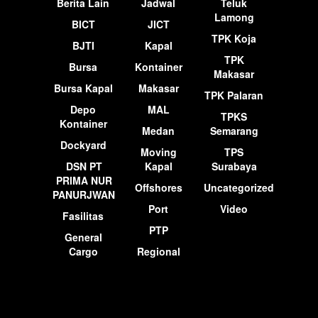
Berita Lain
Jadwal
Teluk
Lamong
BICT
JICT
TPK Koja
BJTI
Kapal
TPK
Bursa
Kontainer
Makasar
Bursa Kapal
Makasar
TPK Palaran
Depo
MAL
TPKS
Kontainer
Medan
Semarang
Dockyard
Moving
TPS
DSN PT
Kapal
Surabaya
PRIMA NUR
Offshores
Uncategorized
PANURJWAN
Port
Video
Fasilitas
PTP
General
Cargo
Regional