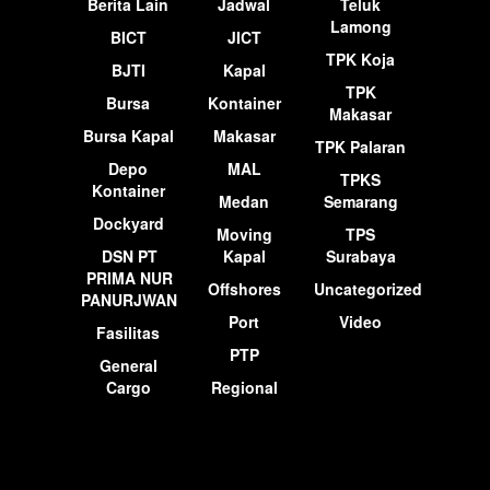
Berita Lain
Jadwal
Teluk
Lamong
BICT
JICT
TPK Koja
BJTI
Kapal
TPK
Bursa
Kontainer
Makasar
Bursa Kapal
Makasar
TPK Palaran
Depo
MAL
TPKS
Kontainer
Medan
Semarang
Dockyard
Moving
TPS
DSN PT
Kapal
Surabaya
PRIMA NUR
Offshores
Uncategorized
PANURJWAN
Port
Video
Fasilitas
PTP
General
Cargo
Regional