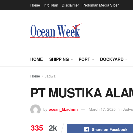
Home
Info Iklan
Disclaimer
Pedoman Media Siber
HOME
SHIPPING
PORT
DOCKYARD
Home
Jadwal
PT MUSTIKA ALA
by
ocean_M.admin
March 17, 2025
in
Jadw
335
2k
Share on Facebook