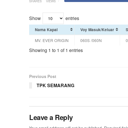
SHARES
VIEWS
Show
entries
Nama Kapal
Voy Masuk/Keluar
S
MV. EVER ORIGIN
060S /060N
0
Showing 1 to 1 of 1 entries
Previous Post
TPK SEMARANG
Leave a Reply
Your email address will not be published.
Required fie