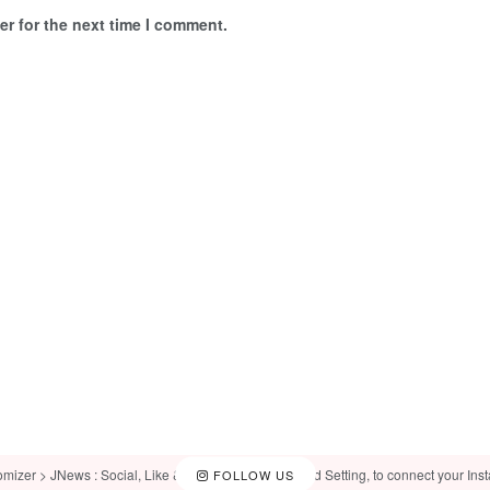
r for the next time I comment.
omizer > JNews : Social, Like & View > Instagram Feed Setting, to connect your Ins
FOLLOW US