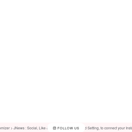
omizer > JNews : Social, Like & View > Instagram Feed Setting, to connect your Ins
FOLLOW US