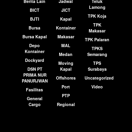
Berita Lain
Jadwal
Teluk
Lamong
BICT
JICT
TPK Koja
BJTI
Kapal
TPK
Bursa
Kontainer
Makasar
Bursa Kapal
Makasar
TPK Palaran
Depo
MAL
TPKS
Kontainer
Medan
Semarang
Dockyard
Moving
TPS
DSN PT
Kapal
Surabaya
PRIMA NUR
Offshores
Uncategorized
PANURJWAN
Port
Video
Fasilitas
PTP
General
Cargo
Regional