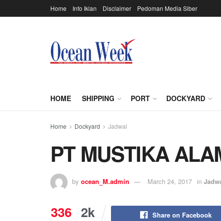
Home
Info Iklan
Disclaimer
Pedoman Media Siber
HOME
SHIPPING
PORT
DOCKYARD
Home
Dockyard
Jadwal
PT MUSTIKA ALA
by
ocean_M.admin
March 24, 2017
in
Jadw
336
2k
Share on Facebook