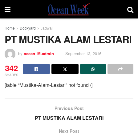
Home
Dockyard
Jadwal
PT MUSTIKA ALAM LESTARI
by
ocean_M.admin
September 13, 2016
342
SHARES
[table “Mustika-Alam-Lestari” not found /]
Previous Post
PT MUSTIKA ALAM LESTARI
Next Post