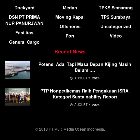
Dockyard
Medan
TPKS Semarang
DSN PT PRIMA
Moving Kapal
TPS Surabaya
NUR PANURJWAN
Offshores
Uncategorized
Fasilitas
Port
Video
General Cargo
Recent News
Potensi Ada, Tapi Masa Depan Kijing Masih
Belum ….
AUGUST 7, 2026
PTP Nonpetikemas Raih Pengakuan ISRA,
Kategori Sustainability Report
AUGUST 7, 2026
© 2018 PT Multi Media Ocean Indonesia.