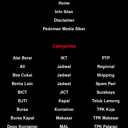
Home
Info Iklan
Disclaimer
Pedoman Media Siber
Categories
Alat Berat
IKT
PTP
All
Jadwal
Regional
Bea Cukai
Jadwal
Shipping
Berita Lain
Jadwal
Spare Part
BICT
JICT
Surabaya
BJTI
Kapal
Teluk Lamong
Bursa
Kontainer
TPK Koja
Bursa Kapal
Makasar
TPK Makasar
Depo Kontainer
MAL
TPK Palaran