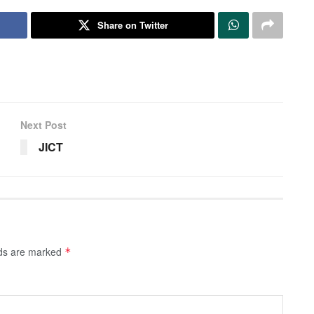
Share on Twitter
Next Post
JICT
lds are marked
*