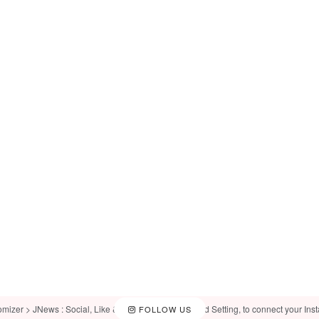
omizer > JNews : Social, Like & View > Instagram Feed Setting, to connect your Ins
FOLLOW US