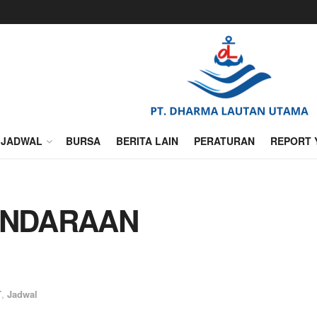
JADWAL
BURSA
BERITA LAIN
PERATURAN
REPORT 
ENDARAAN
T
,
Jadwal