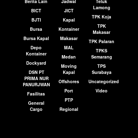
Berita Lain
Jadwal
Teluk
Lamong
BICT
JICT
TPK Koja
BJTI
Kapal
TPK
Bursa
Kontainer
Makasar
Bursa Kapal
Makasar
TPK Palaran
Depo
MAL
TPKS
Kontainer
Medan
Semarang
Dockyard
Moving
TPS
DSN PT
Kapal
Surabaya
PRIMA NUR
Offshores
Uncategorized
PANURJWAN
Port
Video
Fasilitas
PTP
General
Cargo
Regional