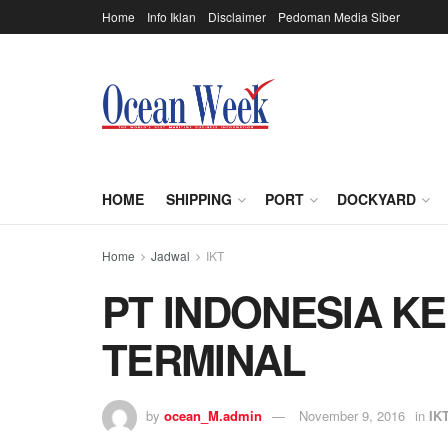
Home
Info Iklan
Disclaimer
Pedoman Media Siber
HOME
SHIPPING
PORT
DOCKYARD
Home
Jadwal
IKT
PT INDONESIA K
TERMINAL
by
ocean_M.admin
November 9, 2016
in
IK