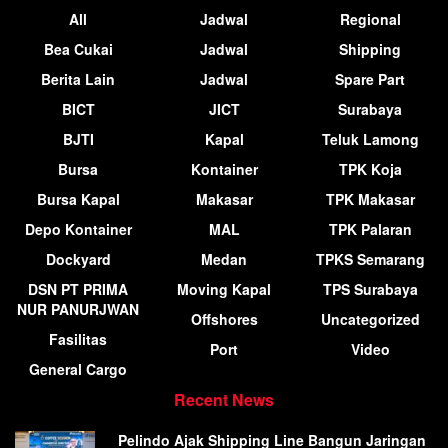
All
Jadwal
Regional
Bea Cukai
Jadwal
Shipping
Berita Lain
Jadwal
Spare Part
BICT
JICT
Surabaya
BJTI
Kapal
Teluk Lamong
Bursa
Kontainer
TPK Koja
Bursa Kapal
Makasar
TPK Makasar
Depo Kontainer
MAL
TPK Palaran
Dockyard
Medan
TPKS Semarang
DSN PT PRIMA
Moving Kapal
TPS Surabaya
NUR PANURJWAN
Offshores
Uncategorized
Fasilitas
Port
Video
General Cargo
Recent News
Pelindo Ajak Shipping Line Bangun Jaringan