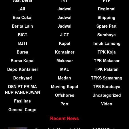
Alat Berat
IKT
PTP
All
Jadwal
Regional
Bea Cukai
Jadwal
Shipping
Berita Lain
Jadwal
Spare Part
BICT
JICT
Surabaya
BJTI
Kapal
Teluk Lamong
Bursa
Kontainer
TPK Koja
Bursa Kapal
Makasar
TPK Makasar
Depo Kontainer
MAL
TPK Palaran
Dockyard
Medan
TPKS Semarang
DSN PT PRIMA
Moving Kapal
TPS Surabaya
NUR PANURJWAN
Offshores
Uncategorized
Fasilitas
Port
Video
General Cargo
Recent News