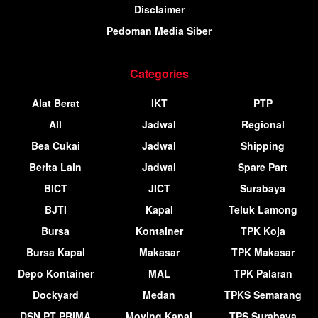
Disclaimer
Pedoman Media Siber
Categories
Alat Berat
IKT
PTP
All
Jadwal
Regional
Bea Cukai
Jadwal
Shipping
Berita Lain
Jadwal
Spare Part
BICT
JICT
Surabaya
BJTI
Kapal
Teluk Lamong
Bursa
Kontainer
TPK Koja
Bursa Kapal
Makasar
TPK Makasar
Depo Kontainer
MAL
TPK Palaran
Dockyard
Medan
TPKS Semarang
DSN PT PRIMA
Moving Kapal
TPS Surabaya