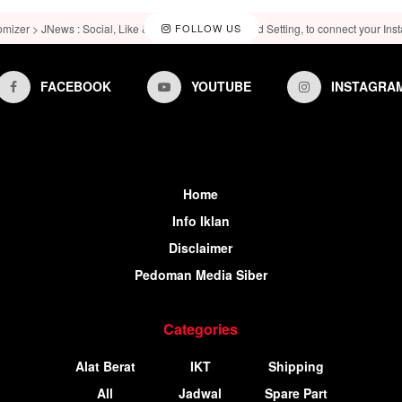
omizer > JNews : Social, Like & View > Instagram Feed Setting, to connect your Ins
FOLLOW US
FACEBOOK
YOUTUBE
INSTAGRA
Home
Info Iklan
Disclaimer
Pedoman Media Siber
Categories
Alat Berat
IKT
Shipping
All
Jadwal
Spare Part