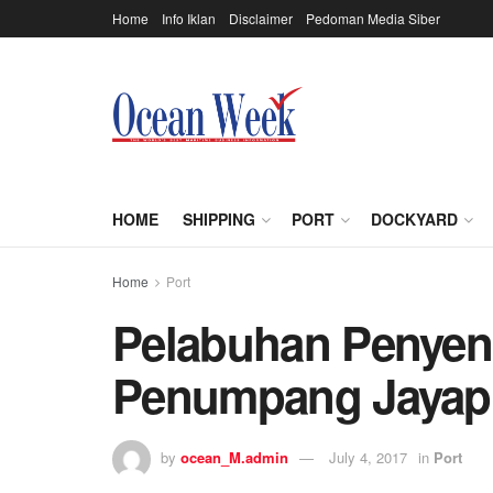
Home
Info Iklan
Disclaimer
Pedoman Media Siber
HOME
SHIPPING
PORT
DOCKYARD
Home
Port
Pelabuhan Penyen
Penumpang Jayapu
by
ocean_M.admin
July 4, 2017
in
Port