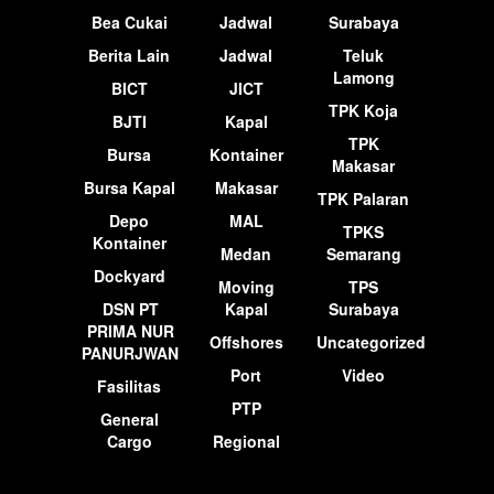
Bea Cukai
Jadwal
Surabaya
Berita Lain
Jadwal
Teluk
Lamong
BICT
JICT
TPK Koja
BJTI
Kapal
TPK
Bursa
Kontainer
Makasar
Bursa Kapal
Makasar
TPK Palaran
Depo
MAL
TPKS
Kontainer
Medan
Semarang
Dockyard
Moving
TPS
DSN PT
Kapal
Surabaya
PRIMA NUR
Offshores
Uncategorized
PANURJWAN
Port
Video
Fasilitas
PTP
General
Cargo
Regional