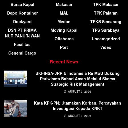
Bursa Kapal
Makasar
TPK Makasar
Depo Kontainer
MAL
TPK Palaran
Dockyard
Medan
TPKS Semarang
DSN PT PRIMA
Moving Kapal
TPS Surabaya
NUR PANURJWAN
Offshores
Uncategorized
Fasilitas
Port
Video
General Cargo
Recent News
BKI-INSA-JRP & Indonesia Re MoU Dukung
Pariwisata Bahari Aman Melalui Skema
Strategic Risk Management
AUGUST 9, 2026
Kata KPK-PN: Utamakan Korban, Percayakan
Investigasi Kepada KNKT
AUGUST 8, 2026