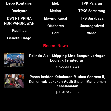
Depo Kontainer
MAL
TPK Palaran
Dockyard
Medan
TPKS Semarang
DSN PT PRIMA
Moving Kapal
TPS Surabaya
NUR PANURJWAN
Offshores
Uncategorized
Fasilitas
Port
Video
General Cargo
Recent News
Pelindo Ajak Shipping Line Bangun Jaringan
Logistik Terintegrasi
AUGUST 5, 2026
Pasca Insiden Kebakaran Mutiara Sentosa II,
Kemenhub Lakukan Audit Sistem Manajemen
Keselamatan
AUGUST 5, 2026