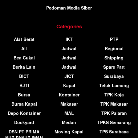
Pedoman Media Siber
Categories
Alat Berat
IKT
PTP
All
Jadwal
Regional
Bea Cukai
Jadwal
Shipping
Berita Lain
Jadwal
Spare Part
BICT
JICT
Surabaya
BJTI
Kapal
Teluk Lamong
Bursa
Kontainer
TPK Koja
Bursa Kapal
Makasar
TPK Makasar
Depo Kontainer
MAL
TPK Palaran
Dockyard
Medan
TPKS Semarang
DSN PT PRIMA
Moving Kapal
TPS Surabaya
NUR PANURJWAN