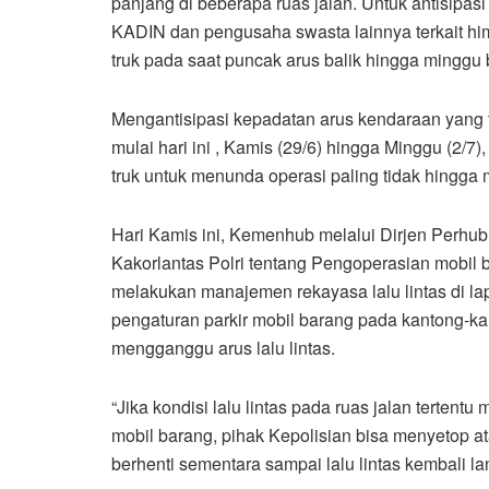
panjang di beberapa ruas jalan. Untuk antisipasi 
KADIN dan pengusaha swasta lainnya terkait h
truk pada saat puncak arus balik hingga minggu
Mengantisipasi kepadatan arus kendaraan yang te
mulai hari ini , Kamis (29/6) hingga Minggu (2
truk untuk menunda operasi paling tidak hingga
Hari Kamis ini, Kemenhub melalui Dirjen Perhu
Kakorlantas Polri tentang Pengoperasian mobil ba
melakukan manajemen rekayasa lalu lintas di lap
pengaturan parkir mobil barang pada kantong-kan
mengganggu arus lalu lintas.
“Jika kondisi lalu lintas pada ruas jalan terten
mobil barang, pihak Kepolisian bisa menyetop a
berhenti sementara sampai lalu lintas kembali la