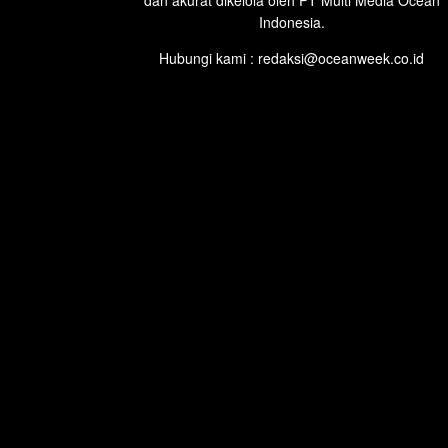
dan akurat dikelola oleh PT Multi Media Ocean
Indonesia.
Hubungi kami : redaksi@oceanweek.co.id