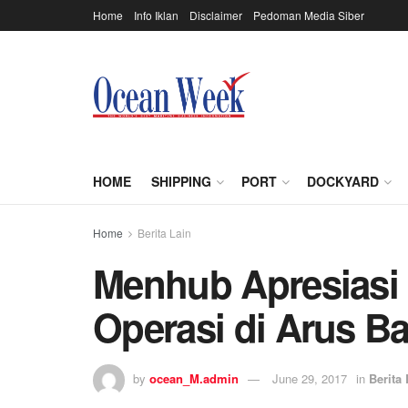
Home
Info Iklan
Disclaimer
Pedoman Media Siber
HOME
SHIPPING
PORT
DOCKYARD
Home
Berita Lain
Menhub Apresiasi 
Operasi di Arus Ba
by
ocean_M.admin
June 29, 2017
in
Berita 