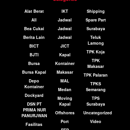
Alat Berat
IKT
Shipping
All
Jadwal
Spare Part
Bea Cukai
Jadwal
Surabaya
Berita Lain
Jadwal
Teluk
Lamong
BICT
JICT
TPK Koja
BJTI
Kapal
TPK
Bursa
Kontainer
Makasar
Bursa Kapal
Makasar
TPK Palaran
Depo
MAL
TPKS
Kontainer
Medan
Semarang
Dockyard
Moving
TPS
DSN PT
Kapal
Surabaya
PRIMA NUR
Offshores
Uncategorized
PANURJWAN
Port
Video
Fasilitas
PTP