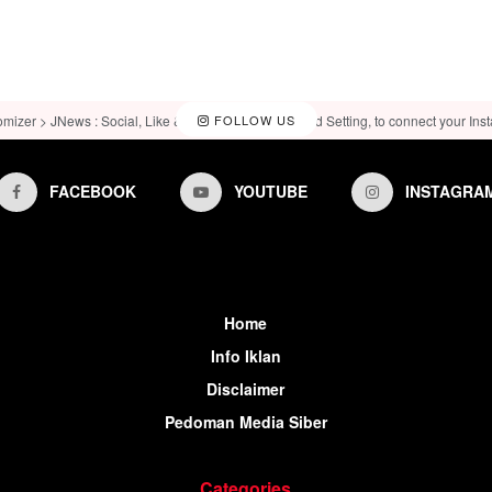
omizer > JNews : Social, Like & View > Instagram Feed Setting, to connect your Ins
FOLLOW US
FACEBOOK
YOUTUBE
INSTAGRA
Home
Info Iklan
Disclaimer
Pedoman Media Siber
Categories