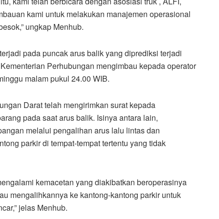
itu, kami telah berbicara dengan asosiasi truk , ALFI,
imbauan kami untuk melakukan manajemen operasional
 besok,” ungkap Menhub.
rjadi pada puncak arus balik yang diprediksi terjadi
/7), Kementerian Perhubungan mengimbau kepada operator
 minggu malam pukul 24.00 WIB.
bungan Darat telah mengirimkan surat kepada
rang pada saat arus balik. Isinya antara lain,
angan melalui pengalihan arus lalu lintas dan
tong parkir di tempat-tempat tertentu yang tidak
tu mengalami kemacetan yang diakibatkan beroperasinya
tau mengalihkannya ke kantong-kantong parkir untuk
ncar,” jelas Menhub.