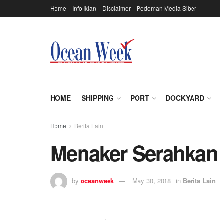
Home
Info Iklan
Disclaimer
Pedoman Media Siber
HOME
SHIPPING
PORT
DOCKYARD
Home
Berita Lain
Menaker Serahkan
by
oceanweek
May 30, 2018
in
Berita Lain