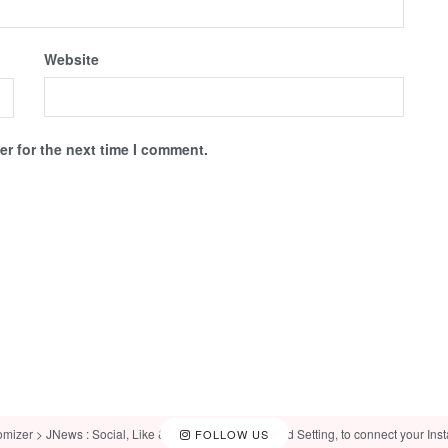
Website
r for the next time I comment.
omizer > JNews : Social, Like & View > Instagram Feed Setting, to connect your Ins
FOLLOW US