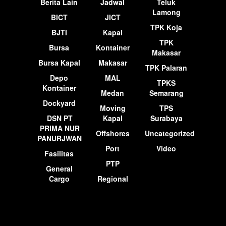
Berita Lain
Jadwal
Teluk
Lamong
BICT
JICT
TPK Koja
BJTI
Kapal
TPK
Bursa
Kontainer
Makasar
Bursa Kapal
Makasar
TPK Palaran
Depo
MAL
TPKS
Kontainer
Medan
Semarang
Dockyard
Moving
TPS
DSN PT
Kapal
Surabaya
PRIMA NUR
Offshores
Uncategorized
PANURJWAN
Port
Video
Fasilitas
PTP
General
Cargo
Regional