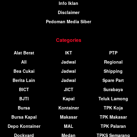
Info Iklan
Disclaimer
Pedoman Media Siber
Categories
Alat Berat
IKT
PTP
All
Jadwal
Regional
Bea Cukai
Jadwal
Shipping
Berita Lain
Jadwal
Spare Part
BICT
JICT
Surabaya
BJTI
Kapal
Teluk Lamong
Bursa
Kontainer
TPK Koja
Bursa Kapal
Makasar
TPK Makasar
Depo Kontainer
MAL
TPK Palaran
Dockyard
Medan
TPKS Semarang