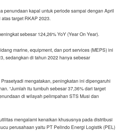
a penundaan kapal untuk periode sampai dengan April
 atas target RKAP 2023.
 meningkat sebesar 124,26% YoY (Year On Year).
idang marine, equipment, dan port services (MEPS) ini
3, sedangkan di tahun 2022 hanya sebesar
 Prasetyadi mengatakan, peningkatan ini dipengaruhi
an. “Jumlah itu tumbuh sebesar 37,36% dari target
penundaan di wilayah pelimpahan STS Musi dan
utilitas mengalami kenaikan khususnya pada distribusi
cucu perusahaan yaitu PT Pelindo Energi Logistik (PEL)