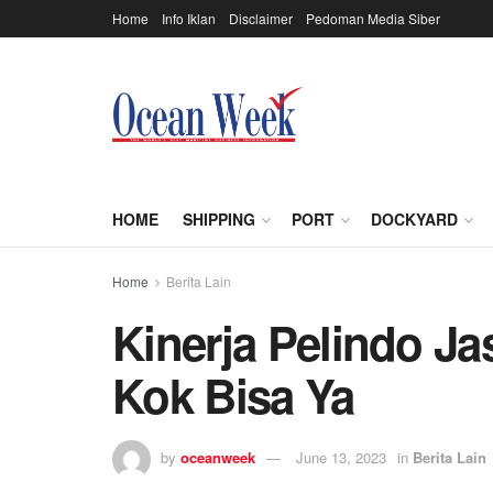
Home
Info Iklan
Disclaimer
Pedoman Media Siber
HOME
SHIPPING
PORT
DOCKYARD
Home
Berita Lain
Kinerja Pelindo Ja
Kok Bisa Ya
by
oceanweek
June 13, 2023
in
Berita Lain