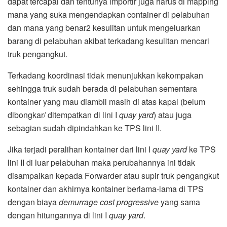
dapat tercapai dan tentunya importir juga harus di mapping
mana yang suka mengendapkan container di pelabuhan
dan mana yang benar2 kesulitan untuk mengeluarkan
barang di pelabuhan akibat terkadang kesulitan mencari
truk pengangkut.
Terkadang koordinasi tidak menunjukkan kekompakan
sehingga truk sudah berada di pelabuhan sementara
kontainer yang mau diambil masih di atas kapal (belum
dibongkar/ ditempatkan di lini I
quay yard
) atau juga
sebagian sudah dipindahkan ke TPS lini II.
Jika terjadi peralihan kontainer dari lini I
quay yard
ke TPS
lini II di luar pelabuhan maka perubahannya ini tidak
disampaikan kepada Forwarder atau supir truk pengangkut
kontainer dan akhirnya kontainer berlama-lama di TPS
dengan biaya
demurrage cost progressive
yang sama
dengan hitungannya di lini I
quay yard
.