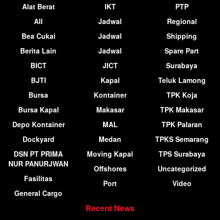
Alat Berat
IKT
PTP
All
Jadwal
Regional
Bea Cukai
Jadwal
Shipping
Berita Lain
Jadwal
Spare Part
BICT
JICT
Surabaya
BJTI
Kapal
Teluk Lamong
Bursa
Kontainer
TPK Koja
Bursa Kapal
Makasar
TPK Makasar
Depo Kontainer
MAL
TPK Palaran
Dockyard
Medan
TPKS Semarang
DSN PT PRIMA
Moving Kapal
TPS Surabaya
NUR PANURJWAN
Offshores
Uncategorized
Fasilitas
Port
Video
General Cargo
Recent News