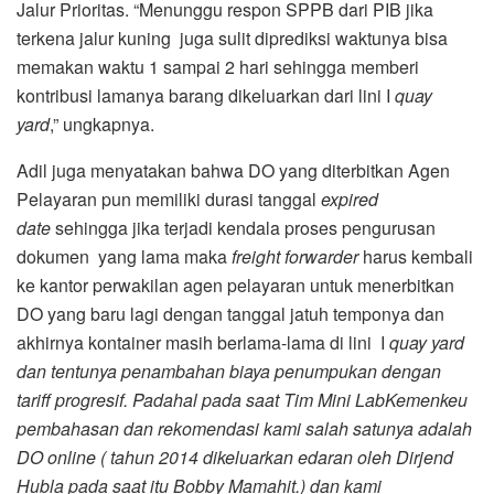
Jalur Prioritas. “Menunggu respon SPPB dari PIB jika
terkena jalur kuning juga sulit diprediksi waktunya bisa
memakan waktu 1 sampai 2 hari sehingga memberi
kontribusi lamanya barang dikeluarkan dari lini I
quay
yard
,” ungkapnya.
Adil juga menyatakan bahwa DO yang diterbitkan Agen
Pelayaran pun memiliki durasi tanggal
expired
date
sehingga jika terjadi kendala proses pengurusan
dokumen yang lama maka
freight forwarder
harus kembali
ke kantor perwakilan agen pelayaran untuk menerbitkan
DO yang baru lagi dengan tanggal jatuh temponya dan
akhirnya kontainer masih berlama-lama di lini I
quay yard
dan tentunya penambahan biaya penumpukan dengan
tariff progresif
.
Padahal pada saat Tim Mini LabKemenkeu
pembahasan dan rekomendasi kami salah satunya adalah
DO online ( tahun 2014 dikeluarkan edaran oleh Dirjend
Hubla pada saat itu Bobby Mamahit.) dan kami