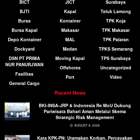
BICT
JICT
Surabaya
BJTI
Kapal
Teluk Lamong
Bursa
Kontainer
TPK Koja
Bursa Kapal
Makasar
TPK Makasar
Depo Kontainer
MAL
TPK Palaran
Dockyard
Medan
TPKS Semarang
DSN PT PRIMA
Moving Kapal
TPS Surabaya
NUR PANURJWAN
Offshores
Uncategorized
Fasilitas
Port
Video
General Cargo
Recent News
BKI-INSA-JRP & Indonesia Re MoU Dukung
Pariwisata Bahari Aman Melalui Skema
Strategic Risk Management
AUGUST 9, 2026
Kata KPK-PN: Utamakan Korban, Percayakan