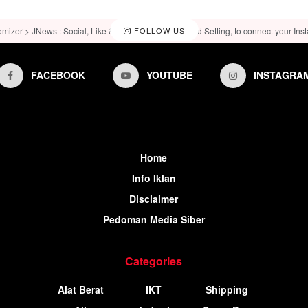
omizer > JNews : Social, Like & View > Instagram Feed Setting, to connect your Ins
FOLLOW US
FACEBOOK
YOUTUBE
INSTAGRA
Home
Info Iklan
Disclaimer
Pedoman Media Siber
Categories
Alat Berat
IKT
Shipping