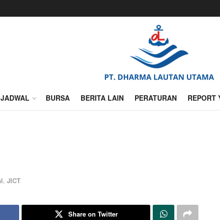
JADWAL
BURSA
BERITA LAIN
PERATURAN
REPORT 
l
,
JICT
Share on Twitter