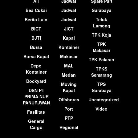
All
Jadwal
Spare Part
Bea Cukai
Jadwal
Surabaya
Berita Lain
Jadwal
Teluk
Lamong
BICT
JICT
TPK Koja
BJTI
Kapal
TPK
Bursa
Kontainer
Makasar
Bursa Kapal
Makasar
TPK Palaran
Depo
MAL
TPKS
Kontainer
Medan
Semarang
Dockyard
Moving
TPS
DSN PT
Kapal
Surabaya
PRIMA NUR
Offshores
Uncategorized
PANURJWAN
Port
Video
Fasilitas
PTP
General
Cargo
Regional