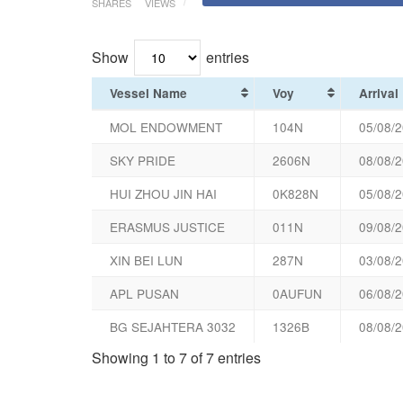
SHARES
VIEWS
Show
entries
Vessel Name
Voy
Arrival
MOL ENDOWMENT
104N
05/08/2
SKY PRIDE
2606N
08/08/2
HUI ZHOU JIN HAI
0K828N
05/08/2
ERASMUS JUSTICE
011N
09/08/2
XIN BEI LUN
287N
03/08/2
APL PUSAN
0AUFUN
06/08/2
BG SEJAHTERA 3032
1326B
08/08/2
Showing 1 to 7 of 7 entries