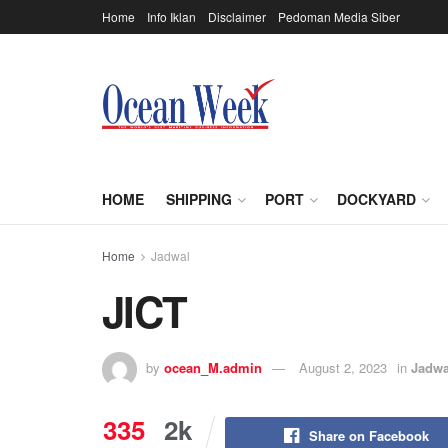
Home
Info Iklan
Disclaimer
Pedoman Media Siber
HOME
SHIPPING
PORT
DOCKYARD
Home
Jadwal
JICT
by
ocean_M.admin
August 2, 2023
in
Jadwa
335
2k
Share on Facebook