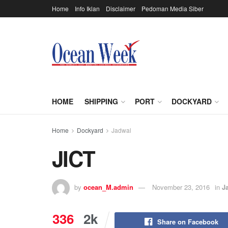
Home
Info Iklan
Disclaimer
Pedoman Media Siber
HOME
SHIPPING
PORT
DOCKYARD
Home
Dockyard
Jadwal
JICT
by
ocean_M.admin
November 23, 2016
in
J
336
2k
Share on Facebook