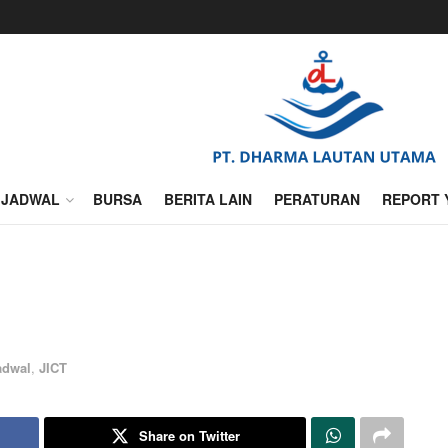
JADWAL
BURSA
BERITA LAIN
PERATURAN
REPORT 
adwal
,
JICT
Share on Twitter