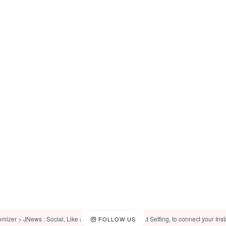
omizer > JNews : Social, Like & View > Instagram Feed Setting, to connect your Ins
FOLLOW US