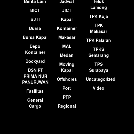
Berita Lain
Jadwal
Teluk
Lamong
BICT
JICT
TPK Koja
BJTI
Kapal
TPK
Bursa
Kontainer
Makasar
Bursa Kapal
Makasar
TPK Palaran
Depo
MAL
TPKS
Kontainer
Medan
Semarang
Dockyard
Moving
TPS
DSN PT
Kapal
Surabaya
PRIMA NUR
Offshores
Uncategorized
PANURJWAN
Port
Video
Fasilitas
PTP
General
Cargo
Regional