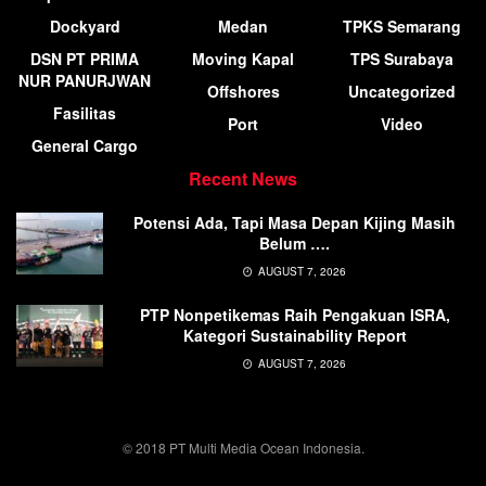
Dockyard
Medan
TPKS Semarang
DSN PT PRIMA
Moving Kapal
TPS Surabaya
NUR PANURJWAN
Offshores
Uncategorized
Fasilitas
Port
Video
General Cargo
Recent News
Potensi Ada, Tapi Masa Depan Kijing Masih
Belum ….
AUGUST 7, 2026
PTP Nonpetikemas Raih Pengakuan ISRA,
Kategori Sustainability Report
AUGUST 7, 2026
© 2018 PT Multi Media Ocean Indonesia.