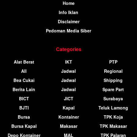
Home
Info Iklan
Disclaimer
Pedoman Media Siber
Categories
Alat Berat
IKT
PTP
All
Jadwal
Regional
Bea Cukai
Jadwal
Shipping
Berita Lain
Jadwal
Spare Part
BICT
JICT
Surabaya
BJTI
Kapal
Teluk Lamong
Bursa
Kontainer
TPK Koja
Bursa Kapal
Makasar
TPK Makasar
Depo Kontainer
MAL
TPK Palaran