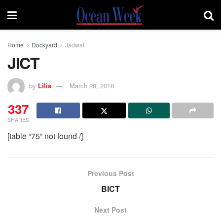
Home
Dockyard
Jadwal
JICT
by
Lilis
March 28, 2018
337
SHARES
[table “75” not found /]
Previous Post
BICT
Next Post