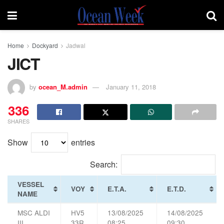
Home
Dockyard
Jadwal
JICT
by
ocean_M.admin
January 11, 2018
336
SHARES
Show
entries
Search:
VESSEL
VOY
E.T.A.
E.T.D.
NAME
MSC ALDI
HV5
13/08/2025
14/08/2025
III
33R
08:25
09:30