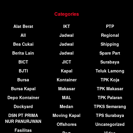
Categories
Alat Berat
IKT
PTP
All
Jadwal
Regional
Bea Cukai
Jadwal
Shipping
Berita Lain
Jadwal
Spare Part
BICT
JICT
Surabaya
BJTI
Kapal
Teluk Lamong
Bursa
Kontainer
TPK Koja
Bursa Kapal
Makasar
TPK Makasar
Depo Kontainer
MAL
TPK Palaran
Dockyard
Medan
TPKS Semarang
DSN PT PRIMA
Moving Kapal
TPS Surabaya
NUR PANURJWAN
Offshores
Uncategorized
Fasilitas