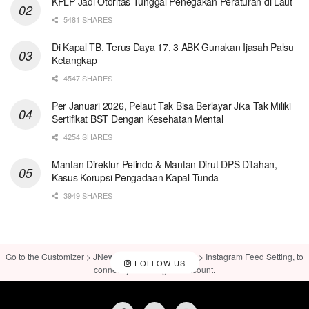
KPLP Jadi Otoritas Tunggal Penegakan Peraturan di Laut
5481 SHARES
Di Kapal TB. Terus Daya 17, 3 ABK Gunakan Ijasah Palsu
Ketangkap
4547 SHARES
Per Januari 2026, Pelaut Tak Bisa Berlayar Jika Tak Miliki
Sertifikat BST Dengan Kesehatan Mental
4254 SHARES
Mantan Direktur Pelindo & Mantan Dirut DPS Ditahan,
Kasus Korupsi Pengadaan Kapal Tunda
3949 SHARES
Go to the Customizer > JNews : Social, Like & View > Instagram Feed Setting, to
FOLLOW US
connect your Instagram account.