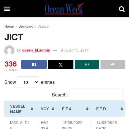
Home
Dockyard
Jadwal
JICT
by
ocean_M.admin
August 11, 2017
336
SHARES
Show
entries
Search:
VESSEL
VOY
E.T.A.
E.T.D.
NAME
MSC ALDI
HV5
13/08/2025
14/08/2025
III
33R
08:25
09:30