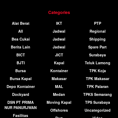
Categories
Alat Berat
IKT
PTP
All
Jadwal
Regional
Bea Cukai
Jadwal
Shipping
Berita Lain
Jadwal
Spare Part
BICT
JICT
Surabaya
BJTI
Kapal
Teluk Lamong
Bursa
Kontainer
TPK Koja
Bursa Kapal
Makasar
TPK Makasar
Depo Kontainer
MAL
TPK Palaran
Dockyard
Medan
TPKS Semarang
DSN PT PRIMA
Moving Kapal
TPS Surabaya
NUR PANURJWAN
Offshores
Uncategorized
Fasilitas