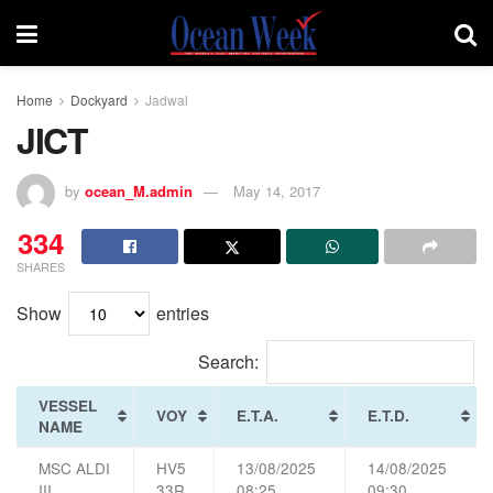
Home
Dockyard
Jadwal
JICT
by
ocean_M.admin
May 14, 2017
334
SHARES
Show
entries
Search:
VESSEL
VOY
E.T.A.
E.T.D.
NAME
MSC ALDI
HV5
13/08/2025
14/08/2025
III
33R
08:25
09:30