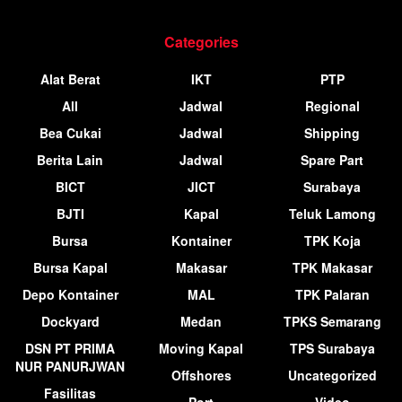
Categories
Alat Berat
IKT
PTP
All
Jadwal
Regional
Bea Cukai
Jadwal
Shipping
Berita Lain
Jadwal
Spare Part
BICT
JICT
Surabaya
BJTI
Kapal
Teluk Lamong
Bursa
Kontainer
TPK Koja
Bursa Kapal
Makasar
TPK Makasar
Depo Kontainer
MAL
TPK Palaran
Dockyard
Medan
TPKS Semarang
DSN PT PRIMA
Moving Kapal
TPS Surabaya
NUR PANURJWAN
Offshores
Uncategorized
Fasilitas