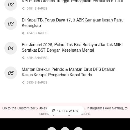
KPLP Jadi Otoritas Tunggal Penegakan Peraturan di Laut
5481 SHARES
Di Kapal TB. Terus Daya 17, 3 ABK Gunakan Ijasah Palsu
Ketangkap
4547 SHARES
Per Januari 2026, Pelaut Tak Bisa Berlayar Jika Tak Miliki
Sertifikat BST Dengan Kesehatan Mental
4254 SHARES
Mantan Direktur Pelindo & Mantan Dirut DPS Ditahan,
Kasus Korupsi Pengadaan Kapal Tunda
3950 SHARES
Go to the Customizer > JNews : Social, Like & View > Instagram Feed Setting, to
FOLLOW US
connect your Instagram account.