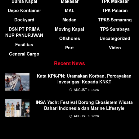
Bursa Kapal
Makasar
TPK Makasar
Depo Kontainer
MAL
TPK Palaran
Dockyard
Medan
TPKS Semarang
DSN PT PRIMA
Moving Kapal
TPS Surabaya
NUR PANURJWAN
Offshores
Uncategorized
Fasilitas
Port
Video
General Cargo
Recent News
Kata KPK-PN: Utamakan Korban, Percayakan
Investigasi Kepada KNKT
AUGUST 8, 2026
INSA Yacht Festival Dorong Ekosistem Wisata
Bahari Indonesia dan Marine Lifestyle
AUGUST 8, 2026