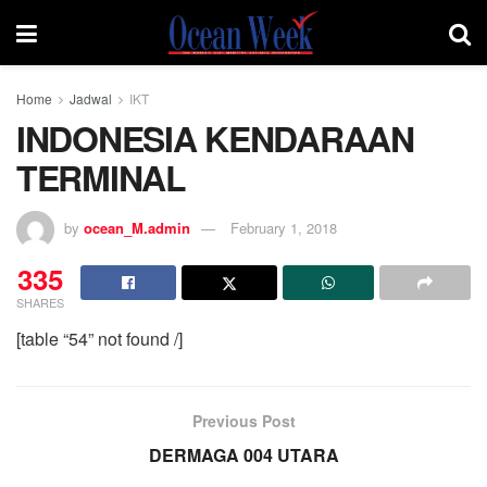
Home
Jadwal
IKT
INDONESIA KENDARAAN
TERMINAL
by
ocean_M.admin
February 1, 2018
335
SHARES
[table “54” not found /]
Previous Post
DERMAGA 004 UTARA