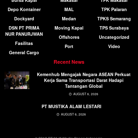
Bursa Kapal
Makasar
TPK Makasar
Depo Kontainer
MAL
TPK Palaran
Dockyard
Medan
TPKS Semarang
DSN PT PRIMA
Moving Kapal
TPS Surabaya
NUR PANURJWAN
Offshores
Uncategorized
Fasilitas
Port
Video
General Cargo
Recent News
Kemenhub Mengajak Negara ASEAN Perkuat
Kerja Sama Transportasi Darat Hadapi
Tantangan Global
AUGUST 6, 2026
PT MUSTIKA ALAM LESTARI
AUGUST 6, 2026