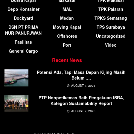
Bursa Kapal
Makasar
TPK Makasar
Depo Kontainer
MAL
TPK Palaran
Dockyard
Medan
TPKS Semarang
DSN PT PRIMA
Moving Kapal
TPS Surabaya
NUR PANURJWAN
Offshores
Uncategorized
Fasilitas
Port
Video
General Cargo
Recent News
Potensi Ada, Tapi Masa Depan Kijing Masih
Belum ….
AUGUST 7, 2026
PTP Nonpetikemas Raih Pengakuan ISRA,
Kategori Sustainability Report
AUGUST 7, 2026