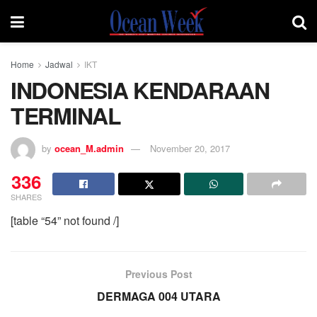
Home
Jadwal
IKT
INDONESIA KENDARAAN
TERMINAL
by
ocean_M.admin
November 20, 2017
336
SHARES
[table “54” not found /]
Previous Post
DERMAGA 004 UTARA