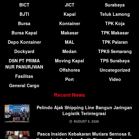
BICT
JICT
Surabaya
BJTI
Kapal
Teluk Lamong
Bursa
Kontainer
TPK Koja
Bursa Kapal
Makasar
TPK Makasar
Depo Kontainer
MAL
TPK Palaran
Dockyard
Medan
TPKS Semarang
DSN PT PRIMA
Moving Kapal
TPS Surabaya
NUR PANURJWAN
Offshores
Uncategorized
Fasilitas
Port
Video
General Cargo
Recent News
Pelindo Ajak Shipping Line Bangun Jaringan
Logistik Terintegrasi
AUGUST 5, 2026
Pasca Insiden Kebakaran Mutiara Sentosa II,