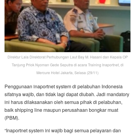
Direktur Lala Direktorat Perhubungan Laut Bay M. Hasani dan Kepala OP
Tanjung Priok Nyoman Gede Seputra di acara Training Inaportnet, di
Mercure Hotel Jakarta, Selasa (29/11)
Penggunaan inaportnet system di pelabuhan Indonesia
sifatnya wajib, dan tidak lagi dapat diubah. Jadi mandatory
ini harus dilaksanakan oleh semua pihak di pelabuhan,
baik shipping line maupun perusahaan bongkar muat
(PBM).
“Inaportnet system ini wajib bagi semua pelayaran dan