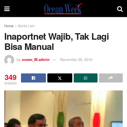
Home
Berita Lain
Inaportnet Wajib, Tak Lagi
Bisa Manual
by
ocean_M.admin
November 29, 2016
349
SHARES