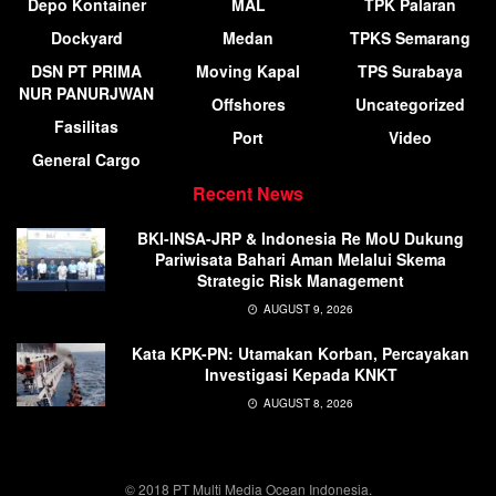
Depo Kontainer
MAL
TPK Palaran
Dockyard
Medan
TPKS Semarang
DSN PT PRIMA
Moving Kapal
TPS Surabaya
NUR PANURJWAN
Offshores
Uncategorized
Fasilitas
Port
Video
General Cargo
Recent News
BKI-INSA-JRP & Indonesia Re MoU Dukung
Pariwisata Bahari Aman Melalui Skema
Strategic Risk Management
AUGUST 9, 2026
Kata KPK-PN: Utamakan Korban, Percayakan
Investigasi Kepada KNKT
AUGUST 8, 2026
© 2018 PT Multi Media Ocean Indonesia.