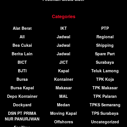
Categories
Alat Berat
IKT
PTP
All
Jadwal
Regional
Bea Cukai
Jadwal
Shipping
Berita Lain
Jadwal
Spare Part
BICT
JICT
Surabaya
BJTI
Kapal
Teluk Lamong
Bursa
Kontainer
TPK Koja
Bursa Kapal
Makasar
TPK Makasar
Depo Kontainer
MAL
TPK Palaran
Dockyard
Medan
TPKS Semarang
DSN PT PRIMA
Moving Kapal
TPS Surabaya
NUR PANURJWAN
Offshores
Uncategorized