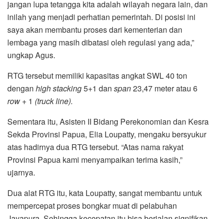
jangan lupa tetangga kita adalah wilayah negara lain, dan
inilah yang menjadi perhatian pemerintah. Di posisi ini
saya akan membantu proses dari kementerian dan
lembaga yang masih dibatasi oleh regulasi yang ada,”
ungkap Agus.
RTG tersebut memiliki kapasitas angkat SWL 40 ton
dengan
high stacking
5+1 dan
span
23,47 meter atau 6
row
+ 1
(truck line).
Sementara itu, Asisten II Bidang Perekonomian dan Kesra
Sekda Provinsi Papua, Elia Loupatty, mengaku bersyukur
atas hadirnya dua RTG tersebut. “Atas nama rakyat
Provinsi Papua kami menyampaikan terima kasih,”
ujarnya.
Dua alat RTG itu, kata Loupatty, sangat membantu untuk
mempercepat proses bongkar muat di pelabuhan
Jayapura. Sehingga kecepatan itu bisa berjalan signifikan