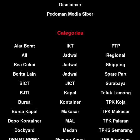
Disclaimer
Pedoman Media Siber
Categories
Alat Berat
IKT
PTP
All
Jadwal
Regional
Bea Cukai
Jadwal
Shipping
Berita Lain
Jadwal
Spare Part
BICT
JICT
Surabaya
BJTI
Kapal
Teluk Lamong
Bursa
Kontainer
TPK Koja
Bursa Kapal
Makasar
TPK Makasar
Depo Kontainer
MAL
TPK Palaran
Dockyard
Medan
TPKS Semarang
DSN PT PRIMA
Moving Kapal
TPS Surabaya