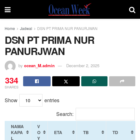
Home
Jadwal
DSN PT PRIMA NUR PANURJWAN
DSN PT PRIMA NUR
PANURJWAN
by
ocean_M.admin
December 2, 2025
334
SHARES
Show
entries
Search:
NAMA
V
KAPA
O
ETA
TB
TD
L
Y