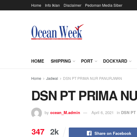
Home
Info Iklan
Disclaimer
Pedoman Media Siber
HOME
SHIPPING
PORT
DOCKYARD
Home
Jadwal
DSN PT PRIMA NUR PANURJWAN
DSN PT PRIMA N
by
ocean_M.admin
April 6, 2021
in
DSN PT
347
2k
Share on Facebook