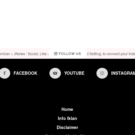
omizer > JNews : Social, Like & View > Instagram Feed Setting, to connect your Ins
FOLLOW US
FACEBOOK
YOUTUBE
INSTAGRA
Home
Info Iklan
Disclaimer