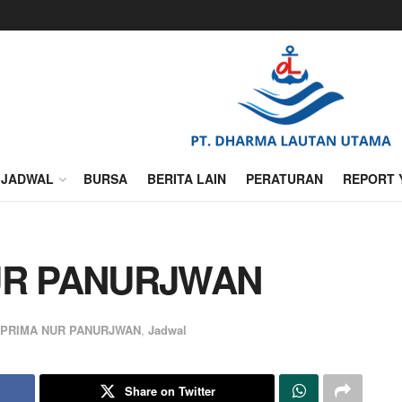
JADWAL
BURSA
BERITA LAIN
PERATURAN
REPORT 
UR PANURJWAN
 PRIMA NUR PANURJWAN
,
Jadwal
Share on Twitter