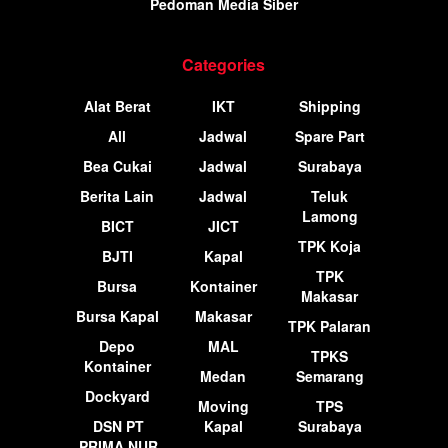
Pedoman Media Siber
Categories
Alat Berat
IKT
Shipping
All
Jadwal
Spare Part
Bea Cukai
Jadwal
Surabaya
Berita Lain
Jadwal
Teluk
Lamong
BICT
JICT
TPK Koja
BJTI
Kapal
TPK
Bursa
Kontainer
Makasar
Bursa Kapal
Makasar
TPK Palaran
Depo
MAL
TPKS
Kontainer
Medan
Semarang
Dockyard
Moving
TPS
DSN PT
Kapal
Surabaya
PRIMA NUR