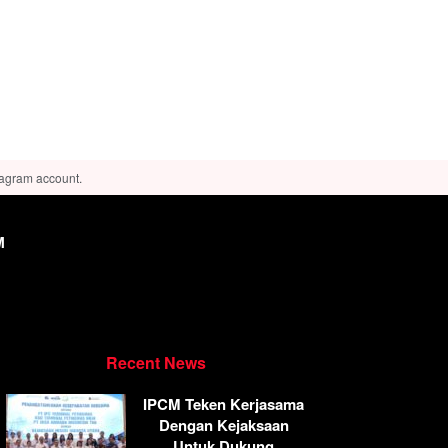
tagram account.
M
Recent News
IPCM Teken Kerjasama
Dengan Kejaksaan
Untuk Dukung