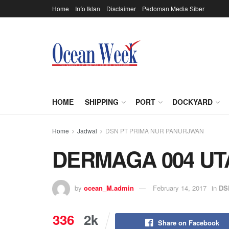
Home
Info Iklan
Disclaimer
Pedoman Media Siber
HOME
SHIPPING
PORT
DOCKYARD
Home
Jadwal
DSN PT PRIMA NUR PANURJWAN
DERMAGA 004 U
by
ocean_M.admin
February 14, 2017
in
DS
336
2k
Share on Facebook