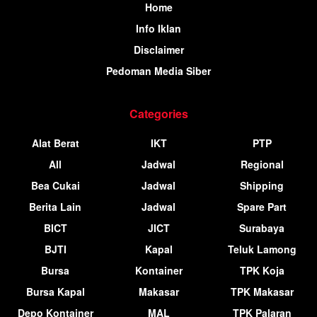
Home
Info Iklan
Disclaimer
Pedoman Media Siber
Categories
Alat Berat
IKT
PTP
All
Jadwal
Regional
Bea Cukai
Jadwal
Shipping
Berita Lain
Jadwal
Spare Part
BICT
JICT
Surabaya
BJTI
Kapal
Teluk Lamong
Bursa
Kontainer
TPK Koja
Bursa Kapal
Makasar
TPK Makasar
Depo Kontainer
MAL
TPK Palaran