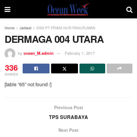
Home
Jadwal
DSN PT PRIMA NUR PANURJWAN
DERMAGA 004 UTARA
by
ocean_M.admin
February 1, 2017
336
SHARES
[table “65” not found /]
Previous Post
TPS SURABAYA
Next Post