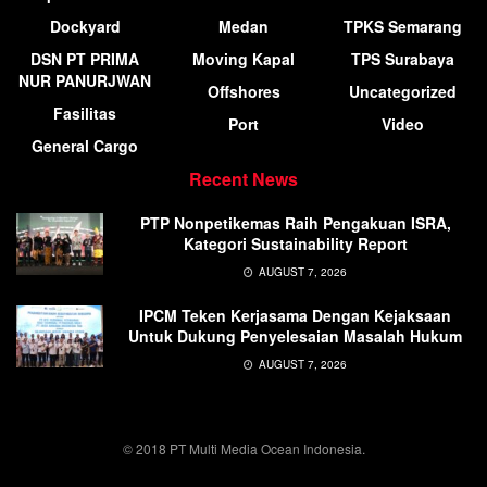
Dockyard
Medan
TPKS Semarang
DSN PT PRIMA
Moving Kapal
TPS Surabaya
NUR PANURJWAN
Offshores
Uncategorized
Fasilitas
Port
Video
General Cargo
Recent News
PTP Nonpetikemas Raih Pengakuan ISRA,
Kategori Sustainability Report
AUGUST 7, 2026
IPCM Teken Kerjasama Dengan Kejaksaan
Untuk Dukung Penyelesaian Masalah Hukum
AUGUST 7, 2026
© 2018 PT Multi Media Ocean Indonesia.