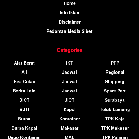
Home
Info Iklan
Disclaimer
Pedoman Media Siber
Categories
Alat Berat
IKT
PTP
All
Jadwal
Regional
Bea Cukai
Jadwal
Shipping
Berita Lain
Jadwal
Spare Part
BICT
JICT
Surabaya
BJTI
Kapal
Teluk Lamong
Bursa
Kontainer
TPK Koja
Bursa Kapal
Makasar
TPK Makasar
Depo Kontainer
MAL
TPK Palaran