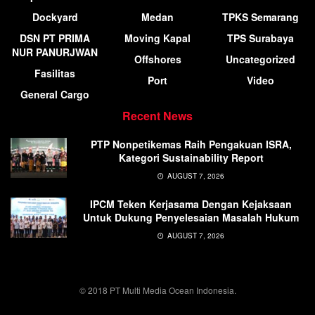
Dockyard
Medan
TPKS Semarang
DSN PT PRIMA
Moving Kapal
TPS Surabaya
NUR PANURJWAN
Offshores
Uncategorized
Fasilitas
Port
Video
General Cargo
Recent News
PTP Nonpetikemas Raih Pengakuan ISRA,
Kategori Sustainability Report
AUGUST 7, 2026
IPCM Teken Kerjasama Dengan Kejaksaan
Untuk Dukung Penyelesaian Masalah Hukum
AUGUST 7, 2026
© 2018 PT Multi Media Ocean Indonesia.