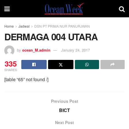
Home
Jadwal
DSN PT PRIMA NUR PANURJWAN
DERMAGA 004 UTARA
by
ocean_M.admin
January 24, 2017
335
SHARES
[table “65” not found /]
Previous Post
BICT
Next Post