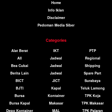
Home
Info Iklan
Disclaimer
Pedoman Media Siber
Categories
Alat Berat
IKT
PTP
All
Jadwal
Regional
Bea Cukai
Jadwal
Shipping
Berita Lain
Jadwal
Spare Part
BICT
JICT
Surabaya
BJTI
Kapal
Teluk Lamong
Bursa
Kontainer
TPK Koja
Bursa Kapal
Makasar
TPK Makasar
Depo Kontainer
MAL
TPK Palaran