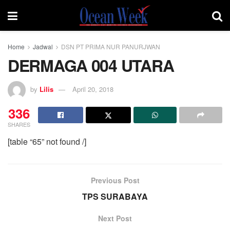
Home
Jadwal
DSN PT PRIMA NUR PANURJWAN
DERMAGA 004 UTARA
by
Lilis
April 20, 2018
336
SHARES
[table “65” not found /]
Previous Post
TPS SURABAYA
Next Post