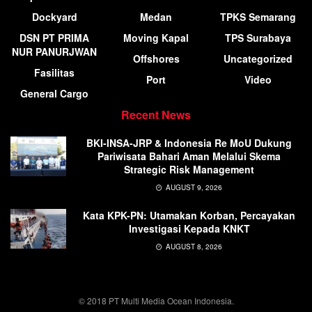
Dockyard
Medan
TPKS Semarang
DSN PT PRIMA
Moving Kapal
TPS Surabaya
NUR PANURJWAN
Offshores
Uncategorized
Fasilitas
Port
Video
General Cargo
Recent News
BKI-INSA-JRP & Indonesia Re MoU Dukung
Pariwisata Bahari Aman Melalui Skema
Strategic Risk Management
AUGUST 9, 2026
Kata KPK-PN: Utamakan Korban, Percayakan
Investigasi Kepada KNKT
AUGUST 8, 2026
© 2018 PT Multi Media Ocean Indonesia.