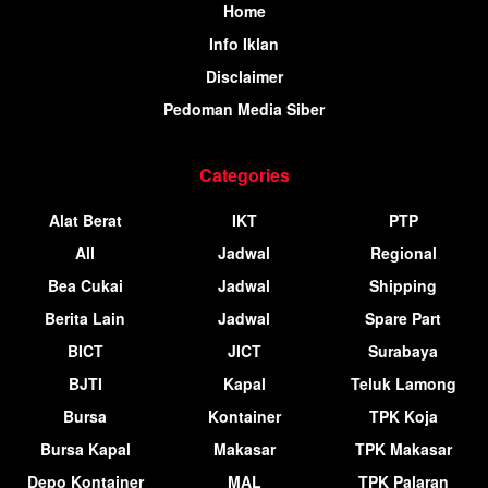
Home
Info Iklan
Disclaimer
Pedoman Media Siber
Categories
Alat Berat
IKT
PTP
All
Jadwal
Regional
Bea Cukai
Jadwal
Shipping
Berita Lain
Jadwal
Spare Part
BICT
JICT
Surabaya
BJTI
Kapal
Teluk Lamong
Bursa
Kontainer
TPK Koja
Bursa Kapal
Makasar
TPK Makasar
Depo Kontainer
MAL
TPK Palaran