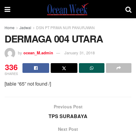
Home
Jadwal
DSN PT PRIMA NUR PANURJWAN
DERMAGA 004 UTARA
by
ocean_M.admin
January 31, 2018
336
SHARES
[table “65” not found /]
Previous Post
TPS SURABAYA
Next Post