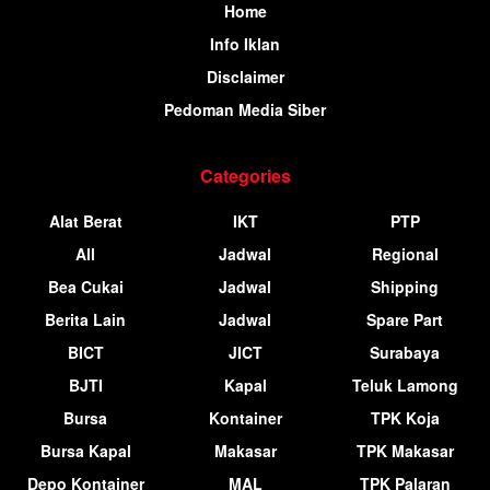
Home
Info Iklan
Disclaimer
Pedoman Media Siber
Categories
Alat Berat
IKT
PTP
All
Jadwal
Regional
Bea Cukai
Jadwal
Shipping
Berita Lain
Jadwal
Spare Part
BICT
JICT
Surabaya
BJTI
Kapal
Teluk Lamong
Bursa
Kontainer
TPK Koja
Bursa Kapal
Makasar
TPK Makasar
Depo Kontainer
MAL
TPK Palaran