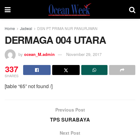
Home
Jadwal
DSN PT PRIMA NUR PANURJWAN
DERMAGA 004 UTARA
by
ocean_M.admin
November 29, 2017
337
SHARES
[table “65” not found /]
Previous Post
TPS SURABAYA
Next Post