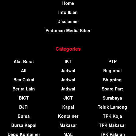
Home
Info Iklan
Disclaimer
Pedoman Media Siber
Categories
Alat Berat
IKT
PTP
All
Jadwal
Regional
Bea Cukai
Jadwal
Shipping
Berita Lain
Jadwal
Spare Part
BICT
JICT
Surabaya
BJTI
Kapal
Teluk Lamong
Bursa
Kontainer
TPK Koja
Bursa Kapal
Makasar
TPK Makasar
Depo Kontainer
MAL
TPK Palaran