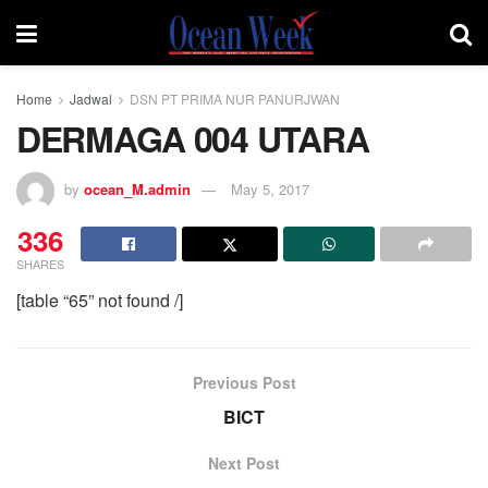
Home
Jadwal
DSN PT PRIMA NUR PANURJWAN
DERMAGA 004 UTARA
by
ocean_M.admin
May 5, 2017
336
SHARES
[table “65” not found /]
Previous Post
BICT
Next Post