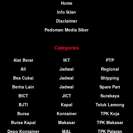
Home
Info Iklan
Disclaimer
Pedoman Media Siber
Categories
Alat Berat
IKT
PTP
All
Jadwal
Regional
Bea Cukai
Jadwal
Shipping
Berita Lain
Jadwal
Spare Part
BICT
JICT
Surabaya
BJTI
Kapal
Teluk Lamong
Bursa
Kontainer
TPK Koja
Bursa Kapal
Makasar
TPK Makasar
Depo Kontainer
MAL
TPK Palaran