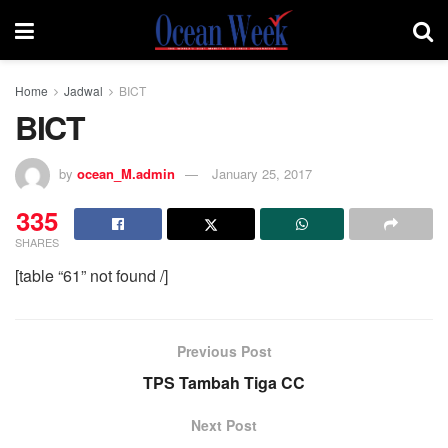
Home
Jadwal
BICT
BICT
by
ocean_M.admin
January 25, 2017
335
SHARES
[table “61” not found /]
Previous Post
TPS Tambah Tiga CC
Next Post