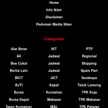
Home
Info Iklan
Disclaimer
Pedoman Media Siber
Categories
Alat Berat
IKT
PTP
All
Jadwal
Regional
Bea Cukai
Jadwal
Shipping
Berita Lain
Jadwal
Spare Part
BICT
JICT
Surabaya
BJTI
Kapal
Teluk Lamong
Bursa
Kontainer
TPK Koja
Bursa Kapal
Makasar
TPK Makasar
Depo Kontainer
MAL
TPK Palaran