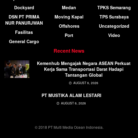
Dockyard
Medan
TPKS Semarang
DSN PT PRIMA
Moving Kapal
TPS Surabaya
NUR PANURJWAN
Offshores
Uncategorized
Fasilitas
Port
Video
General Cargo
Recent News
Kemenhub Mengajak Negara ASEAN Perkuat
Kerja Sama Transportasi Darat Hadapi
Tantangan Global
AUGUST 6, 2026
PT MUSTIKA ALAM LESTARI
AUGUST 6, 2026
© 2018 PT Multi Media Ocean Indonesia.