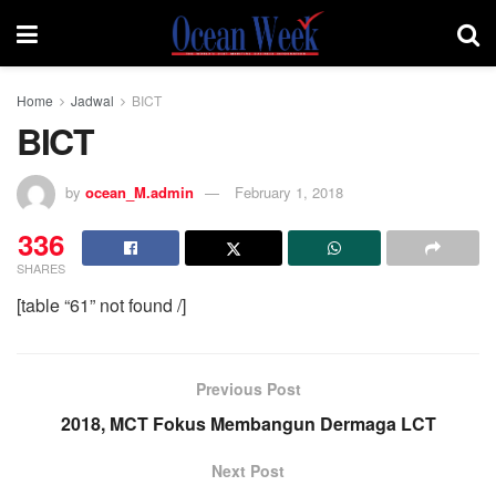
Home
Jadwal
BICT
BICT
by
ocean_M.admin
February 1, 2018
336
SHARES
[table “61” not found /]
Previous Post
2018, MCT Fokus Membangun Dermaga LCT
Next Post