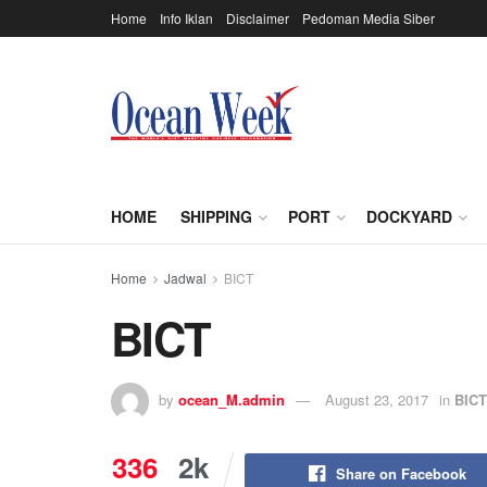
Home
Info Iklan
Disclaimer
Pedoman Media Siber
HOME
SHIPPING
PORT
DOCKYARD
Home
Jadwal
BICT
BICT
by
ocean_M.admin
August 23, 2017
in
BICT
336
2k
Share on Facebook