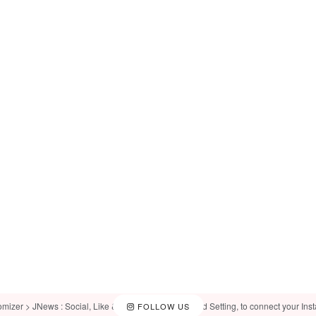
omizer > JNews : Social, Like & View > Instagram Feed Setting, to connect your Ins
FOLLOW US