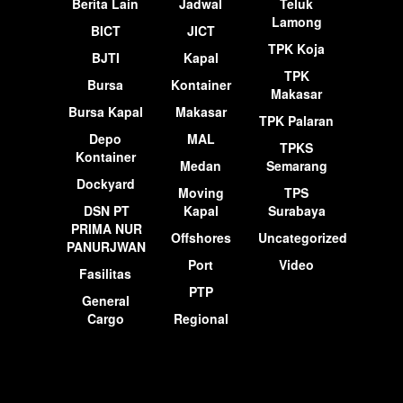
Berita Lain
Jadwal
Teluk
Lamong
BICT
JICT
TPK Koja
BJTI
Kapal
TPK
Bursa
Kontainer
Makasar
Bursa Kapal
Makasar
TPK Palaran
Depo
MAL
TPKS
Kontainer
Medan
Semarang
Dockyard
Moving
TPS
DSN PT
Kapal
Surabaya
PRIMA NUR
Offshores
Uncategorized
PANURJWAN
Port
Video
Fasilitas
PTP
General
Cargo
Regional