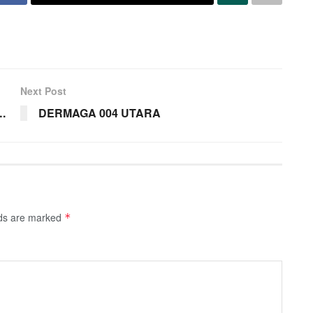
Next Post
.
DERMAGA 004 UTARA
lds are marked
*