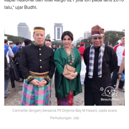
lalu,” ujar Budhi.
Carmelita (tengah) bersama Plt Dirjenla Bay M Hasani, pada acara
Perhubungan. (ist)