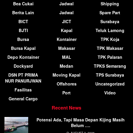
Bea Cukai
Jadwal
Shipping
Berita Lain
Jadwal
Spare Part
BICT
JICT
Surabaya
BJTI
Kapal
Teluk Lamong
Bursa
Kontainer
TPK Koja
Bursa Kapal
Makasar
TPK Makasar
Depo Kontainer
MAL
TPK Palaran
Dockyard
Medan
TPKS Semarang
DSN PT PRIMA
Moving Kapal
TPS Surabaya
NUR PANURJWAN
Offshores
Uncategorized
Fasilitas
Port
Video
General Cargo
Recent News
Potensi Ada, Tapi Masa Depan Kijing Masih
Belum ….
AUGUST 7, 2026