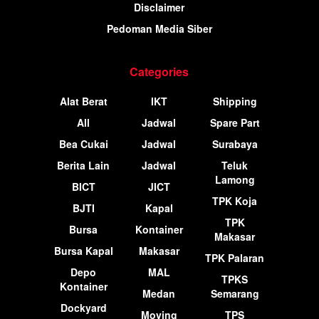
Disclaimer
Pedoman Media Siber
Categories
Alat Berat
IKT
Shipping
All
Jadwal
Spare Part
Bea Cukai
Jadwal
Surabaya
Berita Lain
Jadwal
Teluk
Lamong
BICT
JICT
TPK Koja
BJTI
Kapal
TPK
Bursa
Kontainer
Makasar
Bursa Kapal
Makasar
TPK Palaran
Depo
MAL
TPKS
Kontainer
Medan
Semarang
Dockyard
Moving
TPS