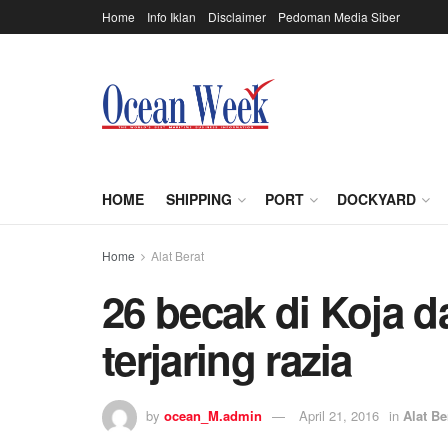
Home
Info Iklan
Disclaimer
Pedoman Media Siber
HOME
SHIPPING
PORT
DOCKYARD
Home
Alat Berat
26 becak di Koja d
terjaring razia
by
ocean_M.admin
April 21, 2016
in
Alat Be