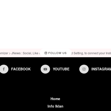
omizer > JNews : Social, Like & View > Instagram Feed Setting, to connect your Ins
FOLLOW US
FACEBOOK
YOUTUBE
INSTAGRA
Home
Info Iklan