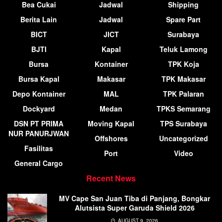
Bea Cukai
Jadwal
Shipping
Berita Lain
Jadwal
Spare Part
BICT
JICT
Surabaya
BJTI
Kapal
Teluk Lamong
Bursa
Kontainer
TPK Koja
Bursa Kapal
Makasar
TPK Makasar
Depo Kontainer
MAL
TPK Palaran
Dockyard
Medan
TPKS Semarang
DSN PT PRIMA
Moving Kapal
TPS Surabaya
NUR PANURJWAN
Offshores
Uncategorized
Fasilitas
Port
Video
General Cargo
Recent News
MV Cape San Juan Tiba di Panjang, Bongkar
Alutsista Super Garuda Shield 2026
AUGUST 9, 2026