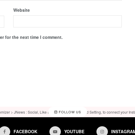
Website
r for the next time I comment.
omizer > JNews : Social, Like & View > Instagram Feed Setting, to connect your Ins
FOLLOW US
FACEBOOK
YOUTUBE
INSTAGRA