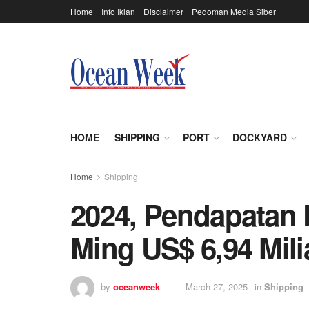
Home
Info Iklan
Disclaimer
Pedoman Media Siber
HOME
SHIPPING
PORT
DOCKYARD
Home
Shipping
2024, Pendapatan 
Ming US$ 6,94 Mili
by
oceanweek
March 27, 2025
in
Shipping