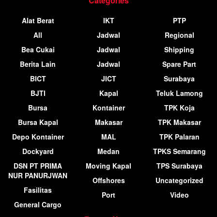
Categories
Alat Berat
IKT
PTP
All
Jadwal
Regional
Bea Cukai
Jadwal
Shipping
Berita Lain
Jadwal
Spare Part
BICT
JICT
Surabaya
BJTI
Kapal
Teluk Lamong
Bursa
Kontainer
TPK Koja
Bursa Kapal
Makasar
TPK Makasar
Depo Kontainer
MAL
TPK Palaran
Dockyard
Medan
TPKS Semarang
DSN PT PRIMA
Moving Kapal
TPS Surabaya
NUR PANURJWAN
Offshores
Uncategorized
Fasilitas
Port
Video
General Cargo