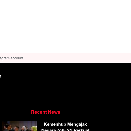
tagram account.
M
Recent News
Kemenhub Mengajak
Negara ASEAN Perkuat