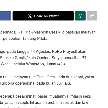
Share on Twitter
k (dermaga IKT Priok-Maspion Gresik) dipastikan melayari
KT pelabuhan Tanjung Priok.
nggu, pada tanggal 14 Agustus, RoRo Prayesti akan
riok ke Gresik,” kata Oentoro Surya, penasihat PT
Week, melalui WhatsApp, Jumat (4/8).
n untuk melayari rute Priok-Gresik ada dua kapal, yakni
iujicoba operasional pada bulan Juli lalu.
berapa besar minat (pasar) muatannya. “Masih sepi,
ya sama sopir. Ini adalah problem sosial, dan law