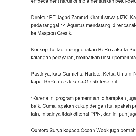
enfoecement harus diimplementasikan betul-betul 
Direktur PT Jagad Zamrud Khatulistiwa (JZK) K
pada tanggal 14 Agustus mendatang, direncanaka
ke Maspion Gresik.
Konsep Tol laut menggunakan RoRo Jakarta-Sura
kalangan pelayaran, melibatkan unsur pemerinta
Pastinya, kata Carmelita Hartoto, Ketua Umum 
kapal RoRo rute Jakarta-Gresik tersebut.
“Karena ini program pemerintah, diharapkan jug
baik. Cuma, apakah cukup dengan itu, apakah p
lain, misalnya tidak dikenai PPN, dan ini pun ju
Oentoro Surya kepada Ocean Week juga pernah