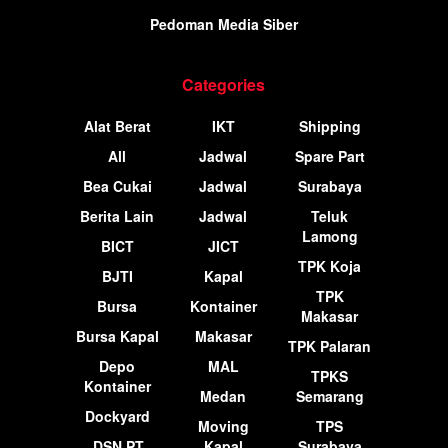
Pedoman Media Siber
Categories
Alat Berat
IKT
Shipping
All
Jadwal
Spare Part
Bea Cukai
Jadwal
Surabaya
Berita Lain
Jadwal
Teluk
Lamong
BICT
JICT
TPK Koja
BJTI
Kapal
TPK
Bursa
Kontainer
Makasar
Bursa Kapal
Makasar
TPK Palaran
Depo
MAL
TPKS
Kontainer
Medan
Semarang
Dockyard
Moving
TPS
DSN PT
Kapal
Surabaya