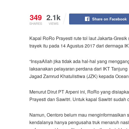
349
2.1k
Share on Facebook
SHARES
VIEWS
Kapal RoRo Prayesti rute tol laut Jakarta-Gresi
trayek itu pada 14 Agustus 2017 dari dermaga I
“InsyaAllah jika tidak ada hal-hal yang mengga
laksanakan pelayaran perdana dari IKT Tanjung P
Jagad Zamrud Khatulistiwa (JZK) kepada Ocean 
Menurut Dirut PT Arpeni ini, RoRo yang disiapka
Prayesti dan Sawitri. Untuk kapal Sawitri sudah d
Namun, Oentoro belum mau menginformasikan se
kendalanya hanya pengusaha truk menaruh nasibn