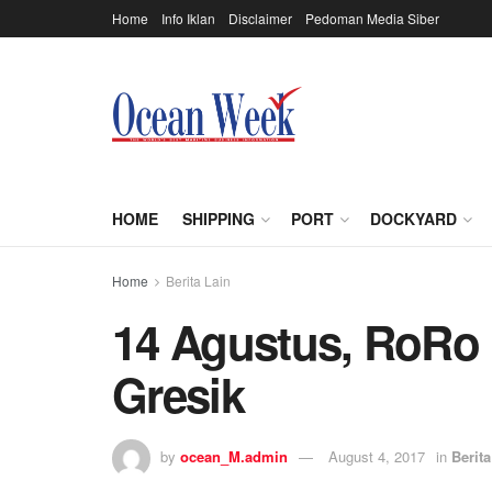
Home
Info Iklan
Disclaimer
Pedoman Media Siber
HOME
SHIPPING
PORT
DOCKYARD
Home
Berita Lain
14 Agustus, RoRo P
Gresik
by
ocean_M.admin
August 4, 2017
in
Berita