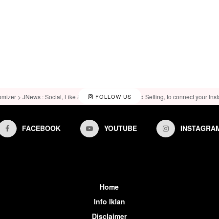
omizer > JNews : Social, Like & View > Instagram Feed Setting, to connect your Ins
FOLLOW US
FACEBOOK
YOUTUBE
INSTAGRA
Home
Info Iklan
Disclaimer