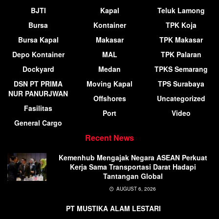
BJTI
Kapal
Teluk Lamong
Bursa
Kontainer
TPK Koja
Bursa Kapal
Makasar
TPK Makasar
Depo Kontainer
MAL
TPK Palaran
Dockyard
Medan
TPKS Semarang
DSN PT PRIMA
Moving Kapal
TPS Surabaya
NUR PANURJWAN
Offshores
Uncategorized
Fasilitas
Port
Video
General Cargo
Recent News
Kemenhub Mengajak Negara ASEAN Perkuat
Kerja Sama Transportasi Darat Hadapi
Tantangan Global
AUGUST 6, 2026
PT MUSTIKA ALAM LESTARI