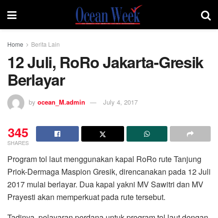
Home
Berita Lain
12 Juli, RoRo Jakarta-Gresik
Berlayar
by
ocean_M.admin
July 4, 2017
345
SHARES
Program tol laut menggunakan kapal RoRo rute Tanjung
Priok-Dermaga Maspion Gresik, direncanakan pada 12 Juli
2017 mulai berlayar. Dua kapal yakni MV Sawitri dan MV
Prayesti akan memperkuat pada rute tersebut.
Tadinya, pelayaran perdana untuk program tol laut dengan